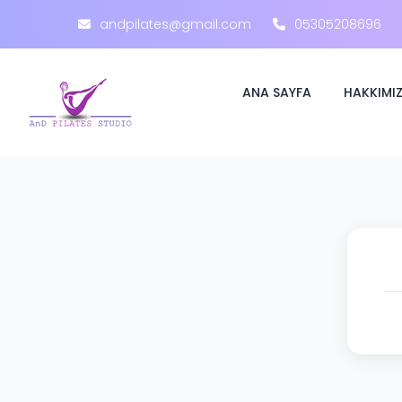
andpilates@gmail.com
05305208696
ANA SAYFA
HAKKIMI