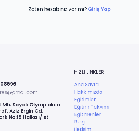
Zaten hesabınız var mı?
Giriş Yap
HIZLI LINKLER
208696
Ana Sayfa
Hakkımızda
ates@gmail.com
Eğitimler
t Mh. Soyak Olympiakent
Eğitim Takvimi
rof. Aziz Ergin Cd.
Eğitmenler
rk No:15 Halkalı/İst
Blog
İletişim